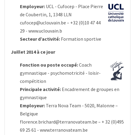
Employeur:
UCL - Cufocep - Place Pierre
de Coubertin, 1, 1348 LLN
cufocep@uclouvain.be
– +32 (0)10 47 44
29 -
www.uclouvain.b
Secteur d’activité:
Formation sportive
Juillet 2014 à ce jour
Fonction ou poste occupé:
Coach
gymnastique - psychomotricité - loisir-
compétition
Principale activité:
Encadrement de groupes en
gymnastique
Employeur:
Terra Nova Team - 5020, Malonne –
Belgique
florence.brichard@terranovateam.be
– + 32 (0)495
69 25 61 -
www.terranovateam.be