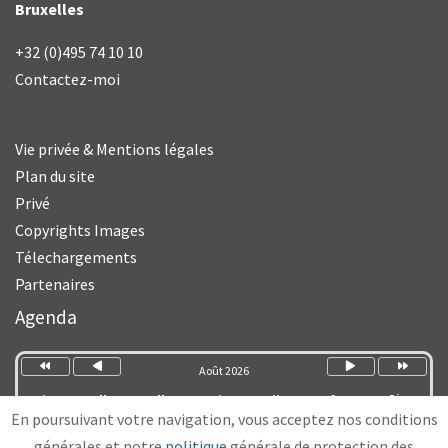
Bruxelles
+32 (0)495 74 10 10
Contactez-moi
Vie privée & Mentions légales
Plan du site
Privé
Copyrights Images
Télechargements
Partenaires
Année
Mois
Mois
Année
précédente
précédent
suivant
suivante
Agenda
Août 2026
Lun
Mar
Mer
Jeu
Ven
Sam
Dim
En poursuivant votre navigation, vous acceptez nos conditions
1
2
générales et notre
politique
générale de protection des