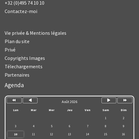
+32 (0)495 74 10 10
Contactez-moi
Vie privée & Mentions légales
Plan du site
Privé
Copyrights Images
Télechargements
Partenaires
Année
Mois
Mois
Année
précédente
précédent
suivant
suivante
Agenda
Août 2026
Lun
Mar
Mer
Jeu
Ven
Sam
Dim
1
2
3
4
5
6
7
8
9
10
11
12
13
14
15
16